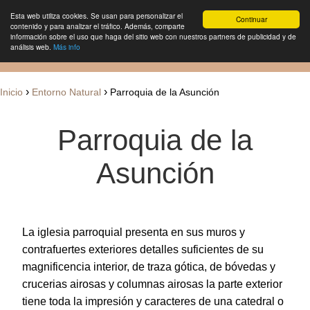
Esta web utiliza cookies. Se usan para personalizar el
Continuar
contenido y para analizar el tráfico. Además, comparte
información sobre el uso que haga del sitio web con nuestros partners de publicidad y de
análisis web.
Más info
Vivir en Borobia
Productos y servicios
Entorno natur
›
›
Inicio
Entorno Natural
Parroquia de la Asunción
Parroquia de la
Asunción
La iglesia parroquial presenta en sus muros y
contrafuertes exteriores detalles suficientes de su
magnificencia interior, de traza gótica, de bóvedas y
crucerias airosas y columnas airosas la parte exterior
tiene toda la impresión y caracteres de una catedral o